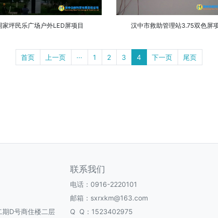
周家坪民乐广场户外LED屏项目
汉中市救助管理站3.75双色屏
首页
上一页
···
1
2
3
4
下一页
尾页
联系我们
电话：0916-2220101
邮箱：sxrxkm@163.com
二期D号商住楼二层
Q Q：1523402975